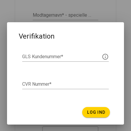
Modtagernavn* - specielle tegn godtages ikke
0 / 50
Verifikation
Modtagerland*
GLS Kundenummer*
Forsendelsesnummer (det mindste pakkenummer - maks. 11 cifre)
0 / 11
CVR Nummer*
Faktura*
LOG IND