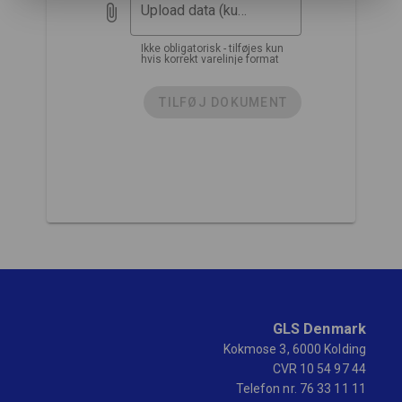
Upload data (kun xml og csv)
Ikke obligatorisk - tilføjes kun
hvis korrekt varelinje format
TILFØJ DOKUMENT
INDSEND DATA
GLS Denmark
Kokmose 3, 6000 Kolding
CVR 10 54 97 44
Telefon nr. 76 33 11 11